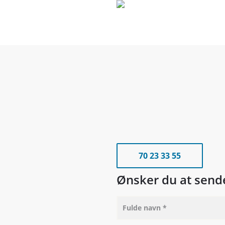
Skip
to
main
content
70 23 33 55
Ønsker du at send