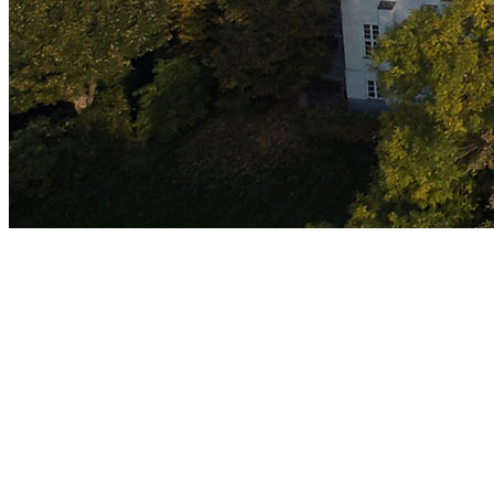
Alarmsystemer til private & e
Vi er din professionelle samarbejdspartner inden for a
70 23 33 55
Få et tilbud