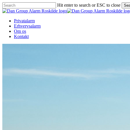
Skip
Hit enter to search or ESC to close
Sea
to
Close
main
Search
content
Menu
Privatalarm
Erhvervsalarm
Om os
Kontakt