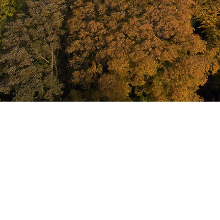
rhverv
larm og sikring.